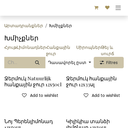
Skip to Content
Արտադրանքներ
Խմիչքներ
Խմիչքներ
Հյութ
Լիմոնադներ
Հանքային
Սիրոպներ
Թեյ և
ջուր
սուրճ
Դասավորել ըստ
Filtres
Ջերմուկ Natuurlijk
Ջերմուկ հանքային
հանքային ջուր 12x50cl
ջուր 12x33սլ
Add to wishlist
Add to wishlist
Նոյ Պերենլիմոնադ
Կիլիկիա տանձի
12x50սլ
լիմոնադ 12x50սլ