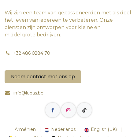
Wij zijn een team van gepassioneerden met als doel
het leven van iedereen te verbeteren. Onze
diensten zijn ontworpen voor kleine en
middelgrote bedrijven.
+
32 486 0284 70
Neem contact met ons op
i
nfo@ludas.be
Arménien
|
Nederlands
|
English (UK)
|