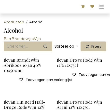
Overslaan naar inhoud
Producten
Alcohol
Alcohol
Bier
Brandewijn
Wijn
Sorteer op
Filters
Ijevan Brandewijn
Ijevan Droge Rode Wijn
Abrikoos 10 j.o 40%
12% 12x75cl
10x500ml
Toevoegen aan ver
Toevoegen aan verlanglijst
Ijevan Hin Berd Half-
Ijevan Droge Rode Wijn
Droge Rode Wijn 12%
Areni 12% 12x75cl