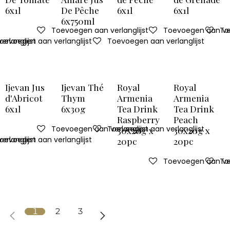
6x1l
De Pêche
6x1l
6x1l
6x750ml
Toevoegen aan verlanglijst
Toevoegen aan ver
To
rlanglijst
oevoegen aan verlanglijst
Toevoegen aan verlanglijst
Ijevan Jus
Ijevan Thé
Royal
Royal
d'Abricot
Thym
Armenia
Armenia
6x1l
6x30g
Tea Drink
Tea Drink
Raspberry
Peach
Toevoegen aan verlanglijst
Toevoegen aan verlanglijst
30x20g x
30x20g x
rlanglijst
oevoegen aan verlanglijst
20pc
20pc
Toevoegen aan ver
To
1
2
3