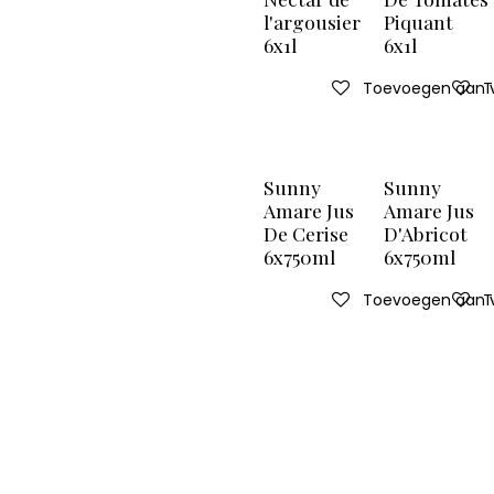
l'argousier
Piquant
6x1l
6x1l
Toevoegen aan ve
T
Sunny
Sunny
Amare Jus
Amare Jus
De Cerise
D'Abricot
6x750ml
6x750ml
Toevoegen aan ve
T