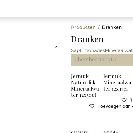
Producten
Dranken
Dranken
Sap
Limonades
Mineraalwat
Jermuk
Jermuk
Natuurlijk
Mineraalwa
Mineraalwa
ter 12x33cl
ter 12x50cl
T
Toevoegen aan ve
SUNNY
Kilikia