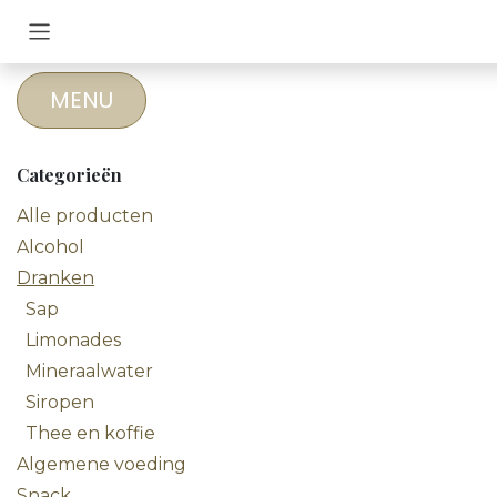
Overslaan naar inhoud
MENU
Categorieën
Alle producten
Alcohol
Dranken
Sap
Limonades
Mineraalwater
Siropen
Thee en koffie
Algemene voeding
Snack