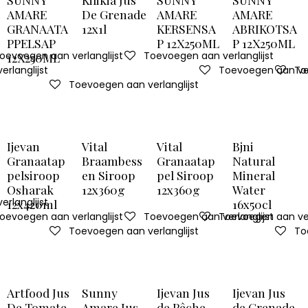
AMARE
De Grenade
AMARE
AMARE
GRANAATA
12x1l
KERSENSA
ABRIKOTSA
PPELSAP
P 12X250ML
P 12X250ML
oevoegen aan verlanglijst
Toevoegen aan verlanglijst
12X250ML
rlanglijst
Toevoegen aan ver
To
Toevoegen aan verlanglijst
Ijevan
Vital
Vital
Bjni
Granaatap
Braambess
Granaatap
Natural
pelsiroop
en Siroop
pel Siroop
Mineral
Osharak
12x360g
12x360g
Water
rlanglijst
12x420ml
16x50cl
oevoegen aan verlanglijst
Toevoegen aan verlanglijst
Toevoegen aan ver
Toevoegen aan verlanglijst
To
Artfood Jus
Sunny
Ijevan Jus
Ijevan Jus
De Tomate
Amare Jus
de Pêche
de Grenade