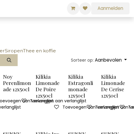
Aanmelden
er
Siropen
Thee en koffie
Aanbevolen
Sorteer op:
Noy
Kilikia
Kilikia
Kilikia
Perenlimon
Limonade
Estragonli
Limonade
ade 12x50cl
De Poire
monade
De Cerise
12x50cl
12x50cl
12x50cl
oevoegen aan verlanglijst
Toevoegen aan verlanglijst
rlanglijst
Toevoegen aan verlanglijst
Toevoegen aan ver
To
SUNNY
Kilikia Jus
SUNNY
SUNNY