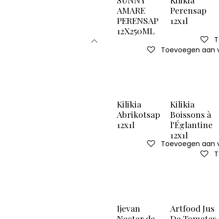
AMARE
Perensap
PERENSAP
12x1l
12X250ML
T
Toevoegen aan ve
Kilikia
Kilikia
Abrikotsap
Boissons à
12x1l
l'Églantine
12x1l
Toevoegen aan ve
T
Ijevan
Artfood Jus
Nectar de
De Tomates