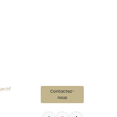
ectif
Contactez-
nous