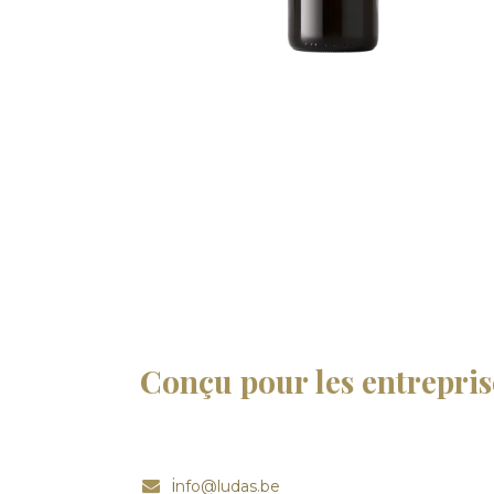
Conçu pour les entrepris
i
nfo@ludas.be