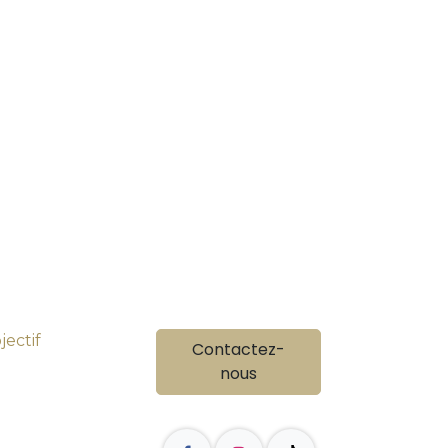
ectif
Contactez-
nous