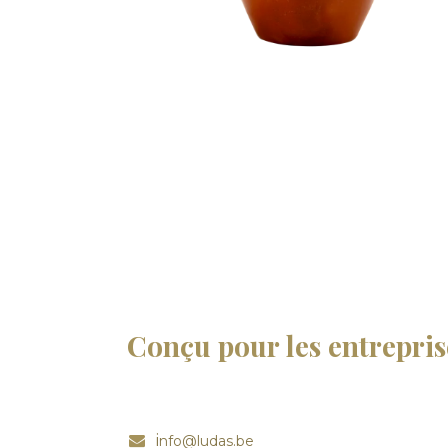
Conçu pour les entrepris
i
nfo@ludas.be