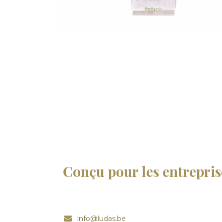
Conçu pour les entrepris
i
nfo@ludas.be