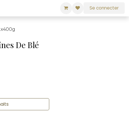
Se connecter
12x400g
ines De Blé
haits