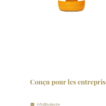
Conçu pour les entrepris
i
nfo@ludas.be