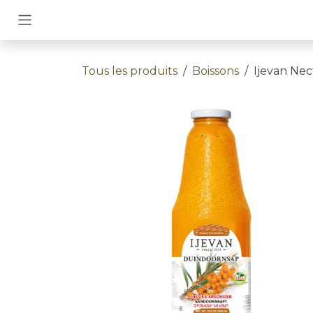
Se rendre au contenu
Tous les produits
Boissons
Ijevan Nect