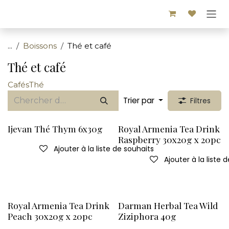
Se rendre au contenu
...
Boissons
Thé et café
Thé et café
Cafés
Thé
Trier par
Filtres
Ijevan Thé Thym 6x30g
Royal Armenia Tea Drink
Raspberry 30x20g x 20pc
Ajouter à la liste de souhaits
Ajouter à la liste 
Royal Armenia Tea Drink
Darman Herbal Tea Wild
Peach 30x20g x 20pc
Ziziphora 40g