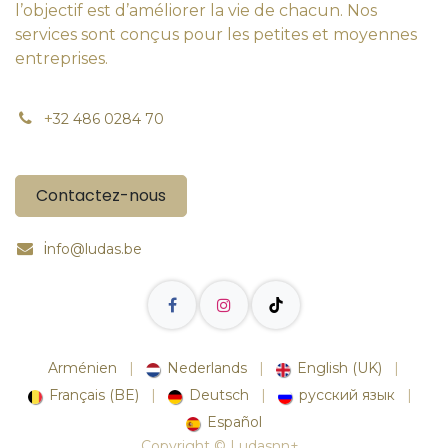
l’objectif est d’améliorer la vie de chacun. Nos
services sont conçus pour les petites et moyennes
entreprises.
+
32 486 0284 70
Contactez-nous
i
nfo@ludas.be
Arménien
|
Nederlands
|
English (UK)
|
Français (BE)
|
Deutsch
|
русский язык
|
Español
Copyright © Ludasnn+