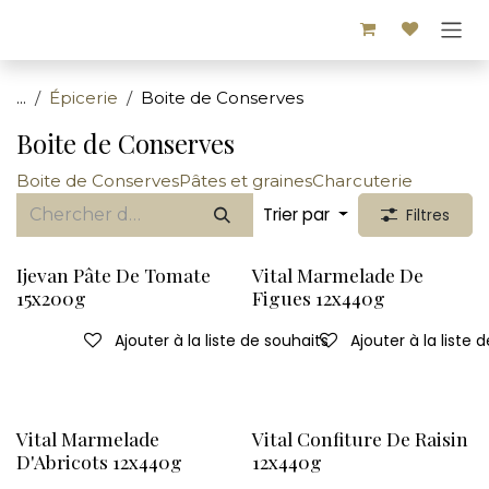
Se rendre au contenu
...
Épicerie
Boite de Conserves
Boite de Conserves
Boite de Conserves
Pâtes et graines
Charcuterie
Trier par
Filtres
Ijevan Pâte De Tomate
Vital Marmelade De
15x200g
Figues 12x440g
Ajouter à la liste de souhaits
Ajouter à la liste 
Vital Marmelade
Vital Confiture De Raisin
D'Abricots 12x440g
12x440g