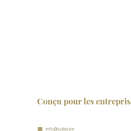
Conçu pour les entrepris
i
nfo@ludas.be