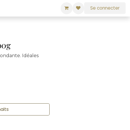
Se connecter
00g
fondante. Idéales
haits