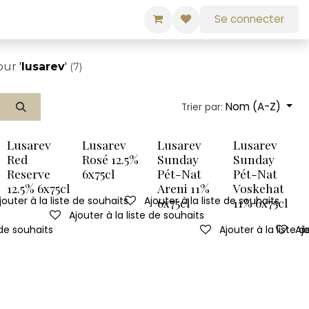
Se connecter
pour
'
lusarev
'
(7)
Nom (A-Z)
Trier par:
Lusarev
Lusarev
Lusarev
Lusarev
Red
Rosé 12.5%
Sunday
Sunday
Reserve
6x75cl
Pét-Nat
Pét-Nat
12.5% 6x75cl
Areni 11%
Voskehat
jouter à la liste de souhaits
Ajouter à la liste de souhaits
6x75cl
11% 6x75cl
Ajouter à la liste de souhaits
 de souhaits
Ajouter à la liste 
Ajo