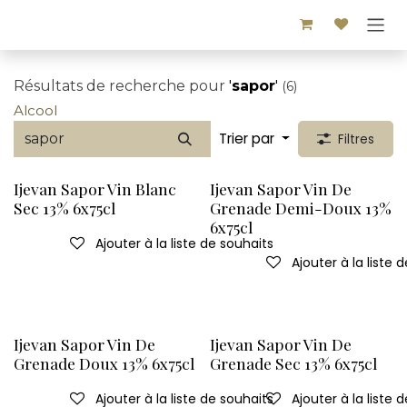
Se rendre au contenu
Résultats de recherche pour
'
sapor
'
(6)
Alcool
Trier par
Filtres
Ijevan Sapor Vin Blanc
Ijevan Sapor Vin De
Sec 13% 6x75cl
Grenade Demi-Doux 13%
6x75cl
Ajouter à la liste de souhaits
Ajouter à la liste 
Ijevan Sapor Vin De
Ijevan Sapor Vin De
Grenade Doux 13% 6x75cl
Grenade Sec 13% 6x75cl
Ajouter à la liste de souhaits
Ajouter à la liste 