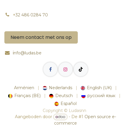
+
32 486 0284 70
Neem contact met ons op
i
nfo@ludas.be
Arménien
|
Nederlands
|
English (UK)
|
Français (BE)
|
Deutsch
|
русский язык
|
Español
Copyright © Ludasnn
Aangeboden door
- De #1
Open source e-
commerce