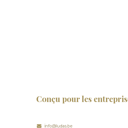
Conçu pour les entrepris
i
nfo@ludas.be