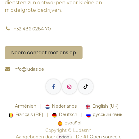
diensten zijn ontworpen voor kleine en
middelgrote bedrijven.
+
32 486 0284 70
Neem contact met ons op
i
nfo@ludas.be
Arménien
|
Nederlands
|
English (UK)
|
Français (BE)
|
Deutsch
|
русский язык
|
Español
Copyright © Ludasnn
Aangeboden door
- De #1
Open source e-