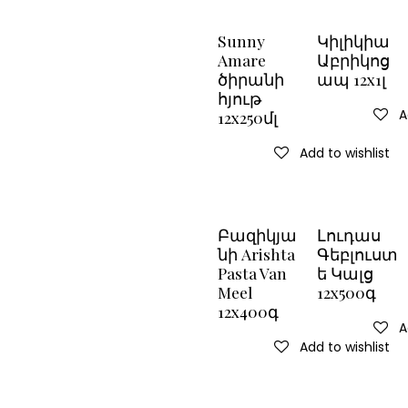
Sunny
Կիլիկիա
Amare
Աբրիկոց
ծիրանի
ապ 12x1լ
հյութ
A
12x250մլ
Add to wishlist
Բազիկյա
Լուդաս
նի Arishta
Գեբլուստ
Pasta Van
ե Կալց
Meel
12x500գ
12x400գ
A
Add to wishlist