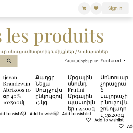
Sign in
 les produits
ւր սնուցում
Խորտիկ
Խմիչքներ / Կոմպոտներ
Featured
Դասավորել ըստ:
Ijevan
Քաղցր
Մրգային
Սոնոուար
Brandewijn
Նելլա
սնունդ
չորացրա
Abrikoos 10
Սուդջուխ
Frutini
ծ
օր 40%
ընկույզով
Մրգային
սալորաչի
10x500մլ
15 կգ
պաստիլն
ր նուշով և
եր 15x400գ
շոկոլադո
dd to wishlist
Add to wishlist
Add to wishlist
վ 15x200գ
Add to wishlist
Add