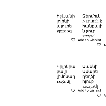
Իջևանի
Ջերմուկ
լոլիկի
Natuurlijk
պյուրե
հանքայի
15x200գ
ն ջուր
12x50cl
Add to wishlist
A
Կիլիկիա
Սաննի
բալի
Ամարե
լիմոնադ
դեղձի
12x50սլ
հյութ
12x250մլ
Add to wishlist
A