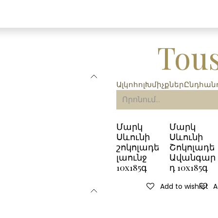
Tous
Ալկոհոլ
Խմիչքներ
Ընդհանո
Մարկ
Մարկ
Սևունի
Սևունի
շոկոլադե
Շոկոլադե
լաունջ
Ավանգար
10x185գ
դ 10x185գ
Add to wishlist
A