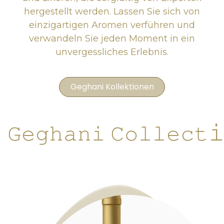
hergestellt werden. Lassen Sie sich von
einzigartigen Aromen verführen und
verwandeln Sie jeden Moment in ein
unvergessliches Erlebnis.
Geghani Kollektionen

𝙶𝚎𝚐𝚑𝚊𝚗𝚒 𝙲𝚘𝚕𝚕𝚎𝚌𝚝