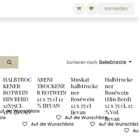
Anmelden
Beliebteste
Sortieren nach:
HALBTROC
ARENI
Muskat
Halbtrocke
KENER
TROCKENE
halbtrocke
ner
ROTWEIN
R ROTWEIN
ner
Roséwein
HIN BERD
12 x 75 cl 12
Roséwein
(Hin Berd)
12X75CL
% IJEVAN
12 x 75 cl
12 x 75 cl, 12
uf die Wunschliste
12% IJEVAN
Ijevan
% Vol.
ste
Auf die Wunschliste
Ijevan
Auf die Wunschliste
Auf die Wunschlis
Au