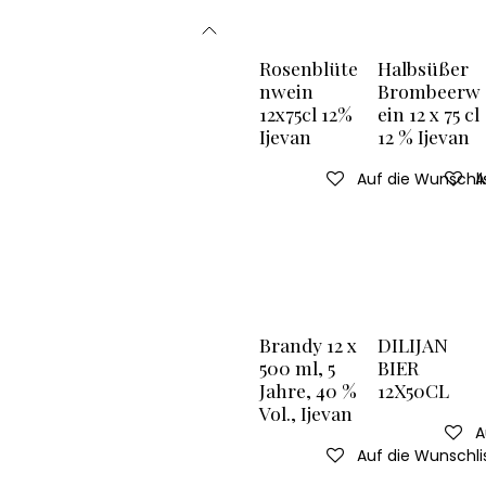
Rosenblüte
Halbsüßer
nwein
Brombeerw
12x75cl 12%
ein 12 x 75 cl
Ijevan
12 % Ijevan
Auf die Wunschli
A
Brandy 12 x
DILIJAN
500 ml, 5
BIER
Jahre, 40 %
12X50CL
Vol., Ijevan
A
Auf die Wunschli