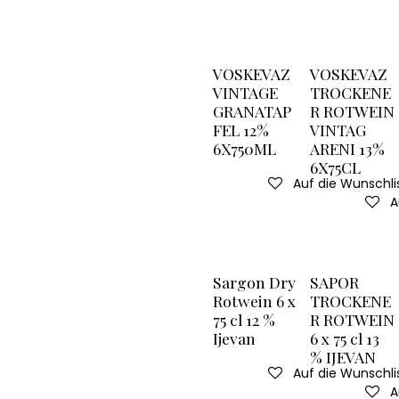
VOSKEVAZ
VOSKEVAZ
VINTAGE
TROCKENE
GRANATAP
R ROTWEIN
FEL 12%
VINTAG
6X750ML
ARENI 13%
6X75CL
Auf die Wunschli
A
Sargon Dry
SAPOR
Rotwein 6 x
TROCKENE
75 cl 12 %
R ROTWEIN
Ijevan
6 x 75 cl 13
% IJEVAN
Auf die Wunschli
A