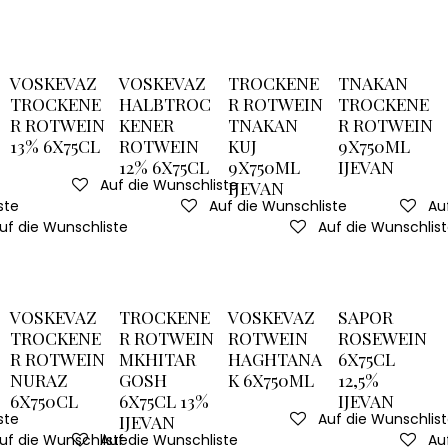
VOSKEVAZ
VOSKEVAZ
TROCKENE
TNAKAN
TROCKENE
HALBTROC
R ROTWEIN
TROCKENE
R ROTWEIN
KENER
TNAKAN
R ROTWEIN
13% 6X75CL
ROTWEIN
KUJ
9X750ML
12% 6X75CL
9X750ML
IJEVAN
Auf die Wunschliste
IJEVAN
ste
Auf die Wunschliste
Au
uf die Wunschliste
Auf die Wunschlis
VOSKEVAZ
TROCKENE
VOSKEVAZ
SAPOR
TROCKENE
R ROTWEIN
ROTWEIN
ROSEWEIN
R ROTWEIN
MKHITAR
HAGHTANA
6X75CL
NURAZ
GOSH
K 6X750ML
12,5%
6X750CL
6X75CL 13%
IJEVAN
ste
Auf die Wunschlis
IJEVAN
uf die Wunschliste
Auf die Wunschliste
Au