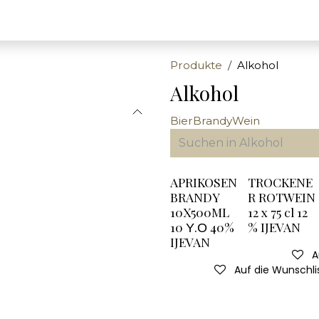
Produkte
Alkohol
Alkohol
Bier
Brandy
Wein
APRIKOSEN
TROCKENE
BRANDY
R ROTWEIN
10X500ML
12 x 75 cl 12
10 Υ.Ο 40%
% IJEVAN
IJEVAN
A
Auf die Wunschli