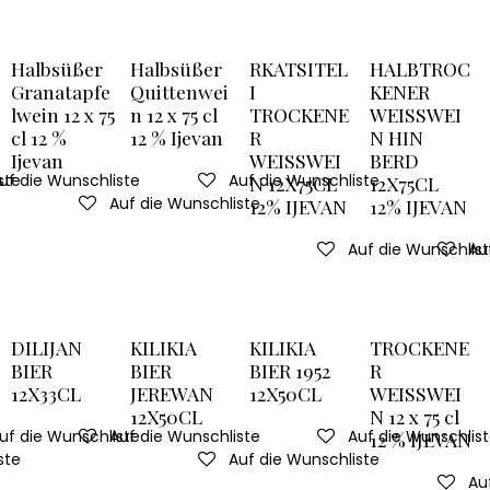
Halbsüßer
Halbsüßer
RKATSITEL
HALBTROC
Granatapfe
Quittenwei
I
KENER
lwein 12 x 75
n 12 x 75 cl
TROCKENE
WEISSWEI
cl 12 %
12 % Ijevan
R
N HIN
Ijevan
WEISSWEI
BERD
ste
uf die Wunschliste
Auf die Wunschliste
N 12X75CL
12X75CL
Auf die Wunschliste
12% IJEVAN
12% IJEVAN
Auf die Wunschlis
Au
DILIJAN
KILIKIA
KILIKIA
TROCKENE
BIER
BIER
BIER 1952
R
12X33CL
JEREWAN
12X50CL
WEISSWEI
12X50CL
N 12 x 75 cl
uf die Wunschliste
Auf die Wunschliste
Auf die Wunschlis
12 % IJEVAN
ste
Auf die Wunschliste
Au