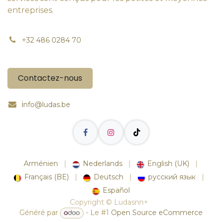
entreprises.
+
32 486 0284 70
Contactez-nous
i
nfo@ludas.be
Arménien
|
Nederlands
|
English (UK)
|
Français (BE)
|
Deutsch
|
русский язык
|
Español
Copyright © Ludasnn+
Généré par
- Le #1
Open Source eCommerce