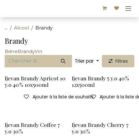
Se rendre au contenu
...
Alcool
Brandy
Brandy
Bière
Brandy
Vin
Trier par
Filtres
Ijevan Brandy Apricot 10
Ijevan Brandy 5 y.o 40%
y.o 40% 10x500ml
12x500ml
Ajouter à la liste de souhaits
Ajouter à la liste 
Ijevan Brandy Coffee 7
Ijevan Brandy Cherry 7
y.o 30%
y.o 30%