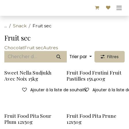
Se rendre au contenu
...
Snack
Fruit sec
Fruit sec
Chocolat
Fruit sec
Autres
Trier par
Filtres
Sweet Nella Sudjukh
Fruit Food Frutini Fruit
Avec Noix 15kg
Pastilles 15x400g
Ajouter à la liste de souhaits
Ajouter à la liste 
Fruit Food Pita Sour
Fruit Food Pita Prune
Plum 12x50g
12x50g