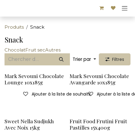
Se rendre au contenu
Produits
Snack
Snack
Chocolat
Fruit sec
Autres
Trier par
Filtres
Mark Sevouni Chocolate
Mark Sevouni Chocolate
Lounge 10x185g
Avangarde 10x185g
Ajouter à la liste de souhaits
Ajouter à la liste 
Sweet Nella Sudjukh
Fruit Food Frutini Fruit
Avec Noix 15kg
Pastilles 15x400g