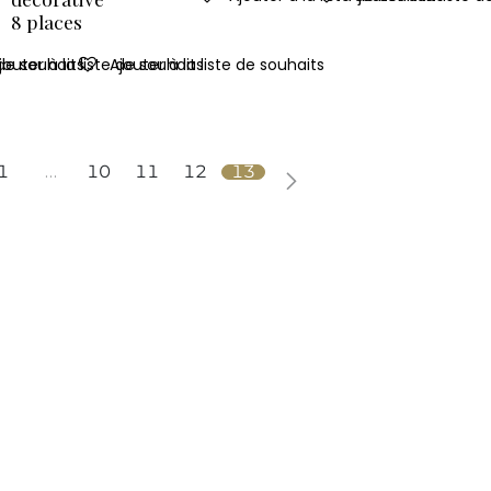
8 places
 de souhaits
jouter à la liste de souhaits
Ajouter à la liste de souhaits
1
…
10
11
12
13