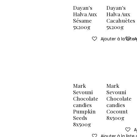
Dayan's
Dayan's
Halva Aux
Halva Aux
Sésame
Cacahuètes
5x200g
5x200g
Ajouter à la liste
A
Mark
Mark
Sevouni
Sevouni
Chocolate
Chocolate
candies
candies
Pumpkin
Cocount
Seeds
8x500g
8x500g
A
Ajouter à la liste