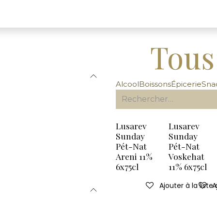
Tous
Alcool
Boissons
Épicerie
Sna
Lusarev
Lusarev
Sunday
Sunday
Pét-Nat
Pét-Nat
Areni 11%
Voskehat
6x75cl
11% 6x75cl
Ajouter à la liste
A