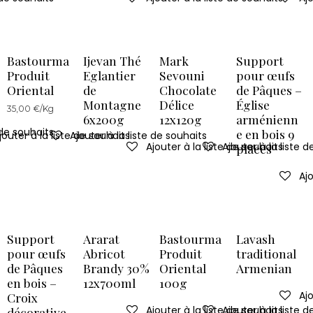
Bastourma
Ijevan Thé
Mark
Support
Produit
Eglantier
Sevouni
pour œufs
Oriental
de
Chocolate
de Pâques –
Montagne
Délice
Église
35,00 €/Kg
6x200g
12x120g
arménienn
 de souhaits
e en bois 9
jouter à la liste de souhaits
Ajouter à la liste de souhaits
Ajouter à la liste de souhaits
Ajouter à la liste 
places
Ajo
Support
Ararat
Bastourma
Lavash
pour œufs
Abricot
Produit
traditional
de Pâques
Brandy 30%
Oriental
Armenian
en bois –
12x700ml
100g
Ajo
Croix
Ajouter à la liste de souhaits
Ajouter à la liste 
décorative