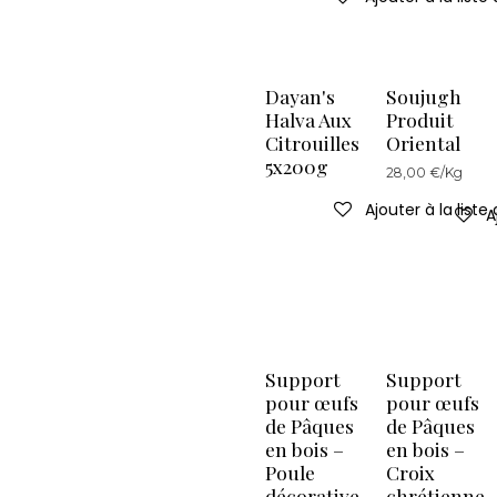
Dayan's
Soujugh
Halva Aux
Produit
Citrouilles
Oriental
5x200g
28,00 €/Kg
Ajouter à la liste
A
Support
Support
pour œufs
pour œufs
de Pâques
de Pâques
en bois –
en bois –
Poule
Croix
décorative
chrétienne