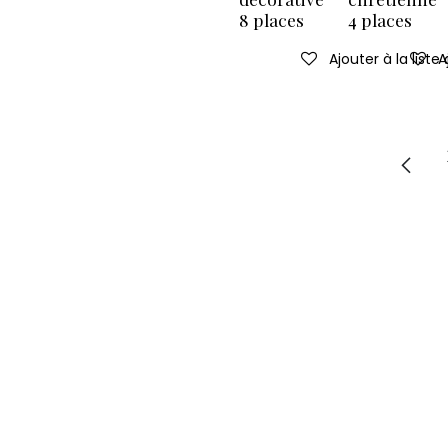
8 places
4 places
Ajouter à la liste
A