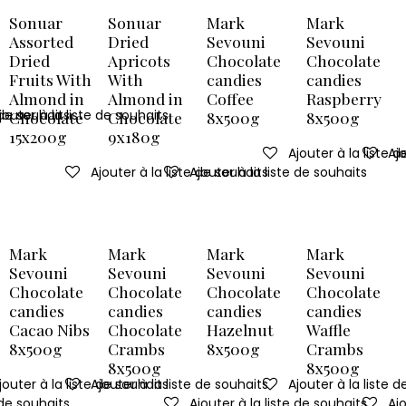
Sonuar
Sonuar
Mark
Mark
Assorted
Dried
Sevouni
Sevouni
Dried
Apricots
Chocolate
Chocolate
Fruits With
With
candies
candies
Almond in
Almond in
Coffee
Raspberry
 de souhaits
jouter à la liste de souhaits
Chocolate
Chocolate
8x500g
8x500g
15x200g
9x180g
Ajouter à la liste 
Ajo
Ajouter à la liste de souhaits
Ajouter à la liste de souhaits
Mark
Mark
Mark
Mark
Sevouni
Sevouni
Sevouni
Sevouni
Chocolate
Chocolate
Chocolate
Chocolate
candies
candies
candies
candies
Cacao Nibs
Chocolate
Hazelnut
Waffle
8x500g
Crambs
8x500g
Crambs
8x500g
8x500g
jouter à la liste de souhaits
Ajouter à la liste de souhaits
Ajouter à la liste 
 de souhaits
Ajouter à la liste de souhaits
Ajo