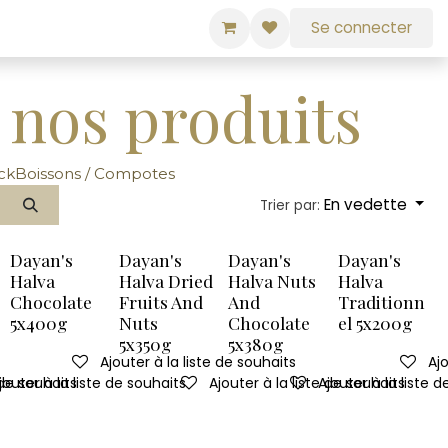
Se connecter
 nos produits
ck
Boissons / Compotes
En vedette
Trier par:
Dayan's
Dayan's
Dayan's
Dayan's
Halva
Halva Dried
Halva Nuts
Halva
Chocolate
Fruits And
And
Traditionn
5x400g
Nuts
Chocolate
el 5x200g
5x350g
5x380g
Ajouter à la liste de souhaits
Ajo
 de souhaits
jouter à la liste de souhaits
Ajouter à la liste de souhaits
Ajouter à la liste 