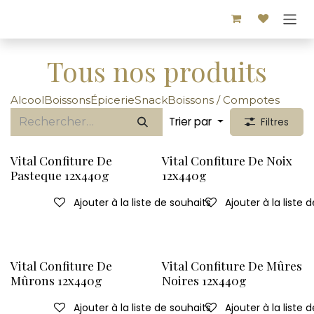
Se rendre au contenu
Tous nos produits
Alcool
Boissons
Épicerie
Snack
Boissons / Compotes
Trier par
Filtres
Vital Confiture De
Vital Confiture De Noix
Pasteque 12x440g
12x440g
Ajouter à la liste de souhaits
Ajouter à la liste 
Vital Confiture De
Vital Confiture De Mûres
Mûrons 12x440g
Noires 12x440g
Ajouter à la liste de souhaits
Ajouter à la liste 