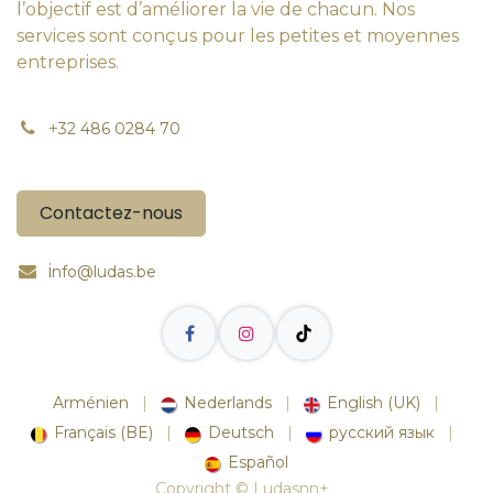
l’objectif est d’améliorer la vie de chacun. Nos
services sont conçus pour les petites et moyennes
entreprises.
+
32 486 0284 70
Contactez-nous
i
nfo@ludas.be
Arménien
|
Nederlands
|
English (UK)
|
Français (BE)
|
Deutsch
|
русский язык
|
Español
Copyright © Ludasnn+